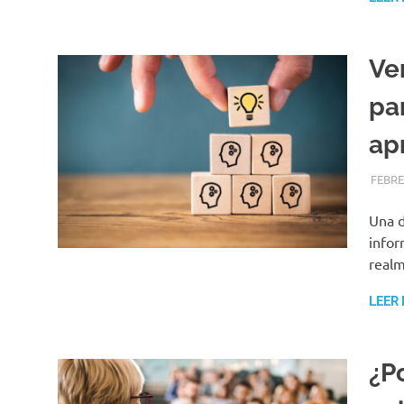
Ve
pa
ap
FEBRE
Una d
infor
realm
LEER
¿P