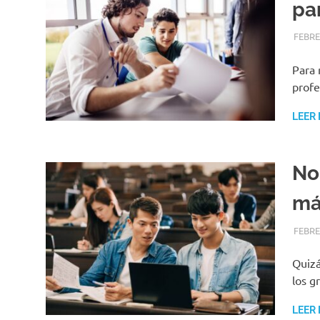
par
FEBRE
Para 
profe
LEER
No
má
FEBRE
Quizá
los g
LEER