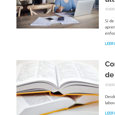
ENERO
Si de
apren
enfo
LEER
Co
de
ENERO
Desde
labor
LEER