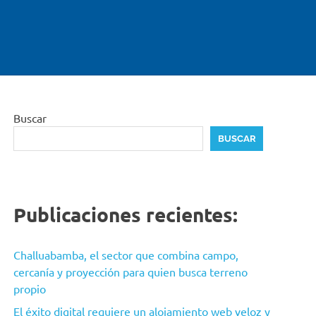
Buscar
BUSCAR
Publicaciones recientes:
Challuabamba, el sector que combina campo,
cercanía y proyección para quien busca terreno
propio
El éxito digital requiere un alojamiento web veloz y