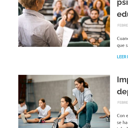
ps
ed
FEBRE
Cuand
que s
LEER
Im
de
FEBRE
Con e
se ha