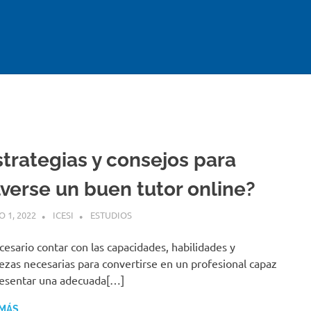
ad
strategias y consejos para
lverse un buen tutor online?
 1, 2022
ICESI
ESTUDIOS
cesario contar con las capacidades, habilidades y
ezas necesarias para convertirse en un profesional capaz
esentar una adecuada[…]
 MÁS