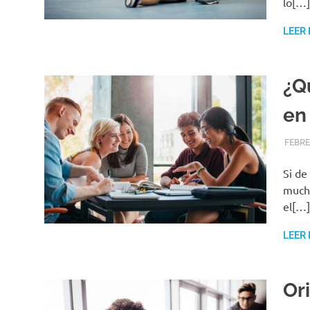
lo[…]
LEER
¿Q
en
FEBRE
Si de
mucha
el[…]
LEER
Or