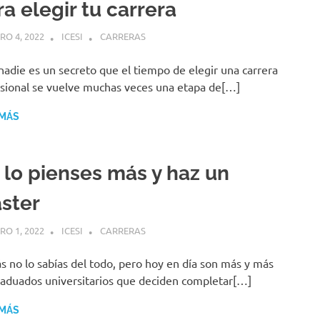
a elegir tu carrera
RO 4, 2022
ICESI
CARRERAS
nadie es un secreto que el tiempo de elegir una carrera
sional se vuelve muchas veces una etapa de[…]
 MÁS
 lo pienses más y haz un
ster
RO 1, 2022
ICESI
CARRERAS
s no lo sabías del todo, pero hoy en día son más y más
raduados universitarios que deciden completar[…]
 MÁS