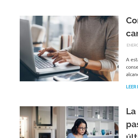
Co
car
ENERO
A est
conse
alcan
LEER
La
pa
úl