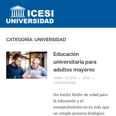
Saltar
Universidad
al
contenido
ICESI
Impartiendo
conocimiento
desde
CATEGORÍA:
UNIVERSIDAD
el
Perú
Educación
universitaria para
adultos mayores
ABRIL 15, 2022
ICESI
UNIVERSIDAD
No existe límite de edad para
la educación y el
envejecimiento no es más que
un simple proceso biológico