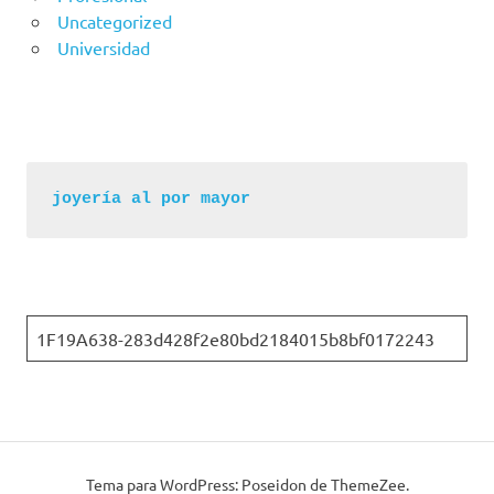
Uncategorized
Universidad
joyería al por mayor
1F19A638-283d428f2e80bd2184015b8bf0172243
Tema para WordPress: Poseidon de ThemeZee.