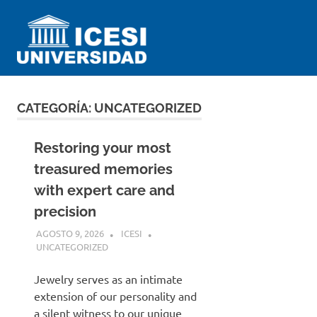
Saltar
Universidad
al
contenido
ICESI
Impartiendo
conocimiento
desde
CATEGORÍA:
UNCATEGORIZED
el
Perú
Restoring your most
treasured memories
with expert care and
precision
AGOSTO 9, 2026
ICESI
UNCATEGORIZED
Jewelry serves as an intimate
extension of our personality and
a silent witness to our unique