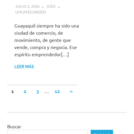
JULIO 2, 2026
ICESI
UNCATEGORIZED
Guayaquil siempre ha sido una
ciudad de comercio, de
movimiento, de gente que
vende, compra y negocia. Ese
espíritu emprendedor[…]
LEER MÁS
Paginación
…
SIGUIENTES
1
2
3
12
»
ENTRADAS
de
entradas
Buscar