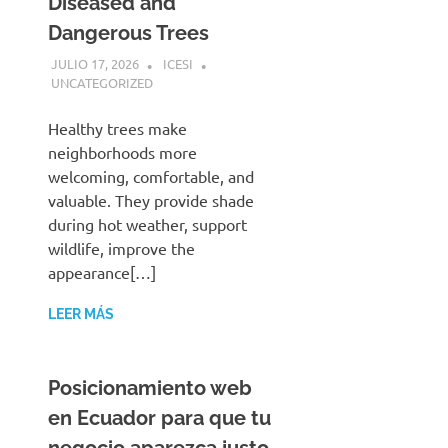
Diseased and
Dangerous Trees
JULIO 17, 2026
ICESI
UNCATEGORIZED
Healthy trees make
neighborhoods more
welcoming, comfortable, and
valuable. They provide shade
during hot weather, support
wildlife, improve the
appearance[…]
LEER MÁS
Posicionamiento web
en Ecuador para que tu