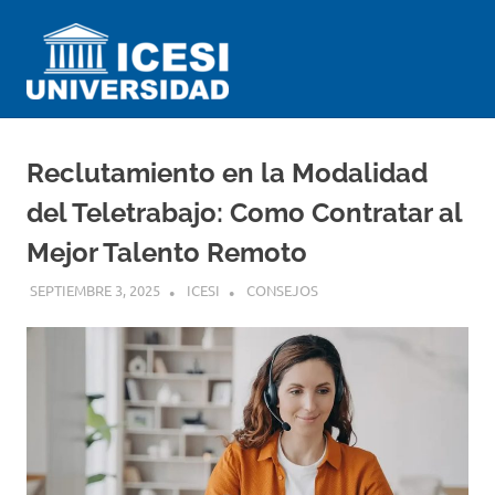
Saltar
Universidad
al
contenido
ICESI
Impartiendo
conocimiento
desde
Reclutamiento en la Modalidad
el
Perú
del Teletrabajo: Como Contratar al
Mejor Talento Remoto
SEPTIEMBRE 3, 2025
ICESI
CONSEJOS