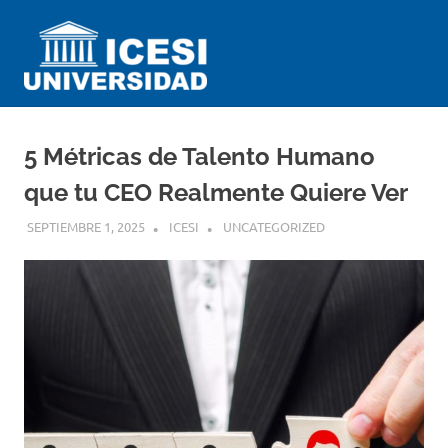
Saltar
Universidad
al
contenido
ICESI
Impartiendo
conocimiento
desde
5 Métricas de Talento Humano
el
Perú
que tu CEO Realmente Quiere Ver
SEPTIEMBRE 1, 2025
ICESI
UNCATEGORIZED