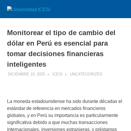
Saltar
Universidad
al
Impartiendo
contenido
conocimiento
ICESI
desde
Monitorear el tipo de cambio del
el
Perú
dólar en Perú es esencial para
tomar decisiones financieras
inteligentes
DICIEMBRE 19, 2025
ICESI
UNCATEGORIZED
La moneda estadounidense ha sido durante décadas el
estándar de referencia en mercados financieros
globales, y en Perú su importancia es particularmente
significativa debido a que muchas transacciones
internacionales, inversiones extranjeras, y préstamos