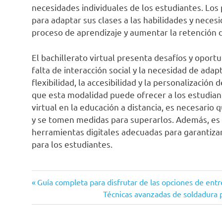
necesidades individuales de los estudiantes. Los
para adaptar sus clases a las habilidades y nece
proceso de aprendizaje y aumentar la retención 
El bachillerato virtual presenta desafíos y oport
falta de interacción social y la necesidad de adap
flexibilidad, la accesibilidad y la personalizació
que esta modalidad puede ofrecer a los estudiante
virtual en la educación a distancia, es necesario
y se tomen medidas para superarlos. Además, es
herramientas digitales adecuadas para garantizar
para los estudiantes.
bachillerato
Entrada
Navegación
Guía completa para disfrutar de las opciones de ent
Distancia
anterior:
Siguiente
Técnicas avanzadas de soldadura p
de
entrada:
Educacion
Oportunidades