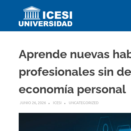
Saltar
Universid
al
contenido
ICESI
Impartiendo
conocimiento
desde
el
Aprende nuevas hab
Perú
profesionales sin de
economía personal
JUNIO 26, 2026
ICESI
UNCATEGORIZED