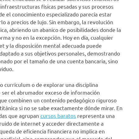
infraestructuras físicas pesadas y sus procesos
e el conocimiento especializado parecía estar
 a precios de lujo. Sin embargo, la revolución
ca, abriendo un abanico de posibilidades donde la
rma y no en la excepción. Hoy en día, cualquier
et y la disposición mental adecuada puede
daptado a sus objetivos personales, demostrando
ionado por el tamaño de una cuenta bancaria, sino
viduo.
 currículum o de explorar una disciplina
 ser el abrumador exceso de información
s que combinen un contenido pedagógico riguroso
titánica si no se sabe exactamente dónde mirar. En
zadas que agrupan
cursos baratos
representa una
 ruido de internet y acceder directamente a
ueda de eficiencia financiera no implica en
perficial, sino comprender que el mercado del