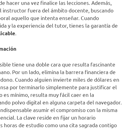
e hacer una vez finalice las lecciones. Además,
el instructor fuera del ámbito docente, buscando
boral aquello que intenta enseñar. Cuando
a y la experiencia del tutor, tienes la garantía de
.
licable
rmación
sible tiene una doble cara que resulta fascinante
o. Por un lado, elimina la barrera financiera de
andono. Cuando alguien invierte miles de dólares en
ensa por terminarlo simplemente para justificar el
 es mínimo, resulta muy fácil caer en la
lando polvo digital en alguna carpeta del navegador.
s indispensable asumir el compromiso con la misma
ncial. La clave reside en fijar un horario
s horas de estudio como una cita sagrada contigo