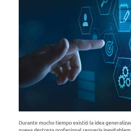
Durante mucho tiempo existió la idea generaliz
nueva destreza profesional requería inevitableme