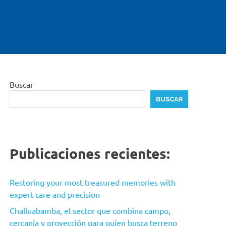
Buscar
BUSCAR
Publicaciones recientes:
Restoring your most treasured memories with
expert care and precision
Challuabamba, el sector que combina campo,
cercanía y proyección para quien busca terreno