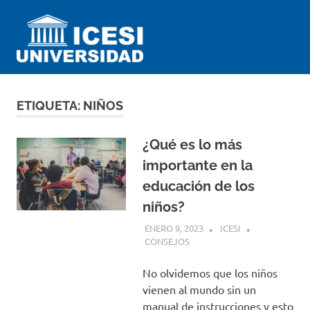
Saltar
Universidad
al
contenido
ICESI
Impartiendo
conocimiento
desde
ETIQUETA:
NIÑOS
el
Perú
¿Qué es lo más
importante en la
educación de los
niños?
ENERO 9, 2023
ICESI
CONSEJOS
No olvidemos que los niños
vienen al mundo sin un
manual de instrucciones y esto