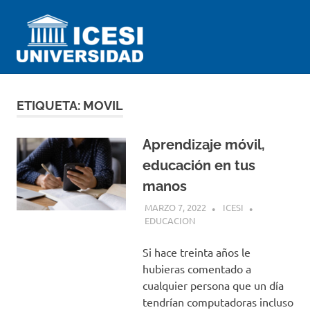
Saltar
Universidad
al
contenido
ICESI
Impartiendo
conocimiento
desde
ETIQUETA:
MOVIL
el
Perú
Aprendizaje móvil,
educación en tus
manos
MARZO 7, 2022
ICESI
EDUCACION
Si hace treinta años le
hubieras comentado a
cualquier persona que un día
tendrían computadoras incluso