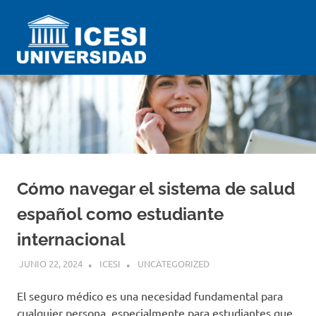
Saltar
Universidad
al
contenido
ICESI
Impartiendo
conocimiento
desde
el
Perú
Cómo navegar el sistema de salud
español como estudiante
internacional
JUNIO 22, 2024
ICESI
UNCATEGORIZED
El seguro médico es una necesidad fundamental para
cualquier persona, especialmente para estudiantes que