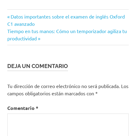
Entrada
Navegación
Datos importantes sobre el examen de inglés Oxford
anterior:
C1 avanzado
de
Siguiente
Tiempo en tus manos: Cómo un temporizador agiliza tu
entrada:
productividad
entradas
DEJA UN COMENTARIO
Tu dirección de correo electrónico no será publicada.
Los
campos obligatorios están marcados con
*
Comentario
*